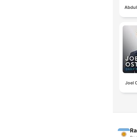
Abdul
Joel 
Ra