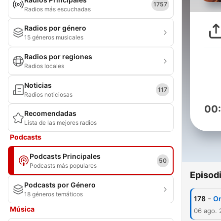
1757
Radios más escuchadas
Radios por género
15 géneros musicales
Radios por regiones
Radios locales
Noticias
117
Radios noticiosas
00
Recomendadas
Lista de las mejores radios
Podcasts
Podcasts Principales
50
Podcasts más populares
Episod
Podcasts por Género
18 géneros temáticos
-
178
Or
Música
06 ago.