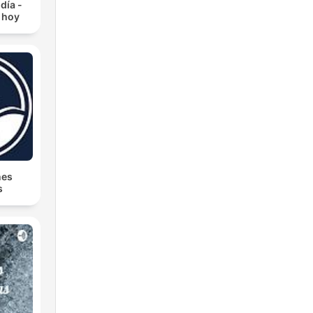
día -
 hoy
nes
s