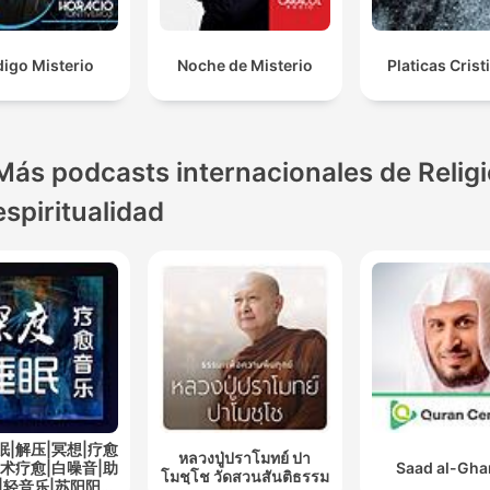
igo Misterio
Noche de Misterio
Platicas Crist
Más podcasts internacionales de Religi
espiritualidad
眠|解压|冥想|疗愈
หลวงปู่ปราโมทย์ ปา
艺术疗愈|白噪音|助
Saad al-Gh
โมชฺโช วัดสวนสันติธรรม
|轻音乐|苏阳阳频