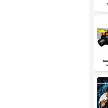
D
Rad
T