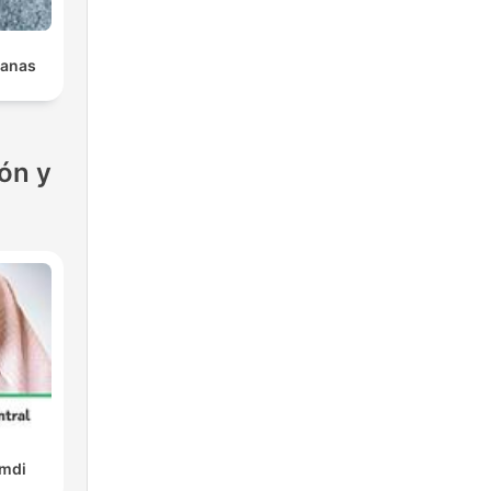
ianas
ón y
amdi