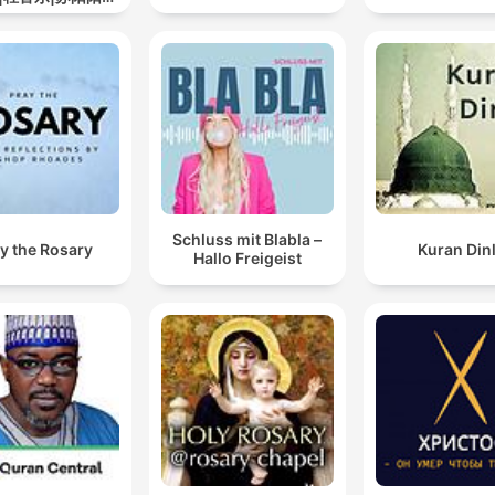
道
Schluss mit Blabla –
y the Rosary
Kuran Din
Hallo Freigeist