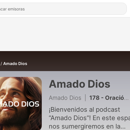
Amado Dios
Amado Dios
Amado Dios
|
178 - Oración a San Chárbel para recibir un milagro
¡Bienvenidos al podcast
“Amado Dios”! En este espacio,
nos sumergiremos en la