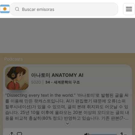
Podcasts
아나토미 ANATOMY AI
SOZO
|
34 - 세계문학의 구조
"Dissecting every text in the world." '아나토미'로 발행된 글을 AI
를 이용해 만든 팟캐스트입니다. AI가 편집했기 때문에 오류(소위
할루시네이션)가 있을 수 있으며, 글의 본래 취지와도 어긋날 수 있
습니다. 25년 10월 이후에 올라오는 20분 이상의 오디오는 글의 내
용을 비교적 충실히(80% 정도) 반영하고 있습니다. 기존 판본(7-8
분 분량)이 글의 30-40% 정도 반영한 것에 비해 큰 발전입니다. 이
에 기존에 업로드한 한 판본을 증보판(20분 이상)의 형태로 재업하
1