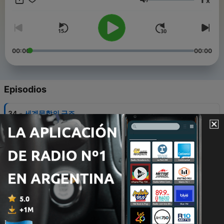
x
고 있습니다. 자세한 내용은 반드시 원글을 참조하시기 바랍니다.
Volumen
여기서 이야기되는 '자료'란 원글을 말합니다. 발행된 글 리스트는
다음에서 확인할 수 있습니다. 아나토미(https://sozo.tistory.com)
영상이 포함된 일부 버전은 위 사이트를 통해 구독자 전용으로 제공
됩니다.
00:00
00:00
Episodios
-
34
세계문학의 구조
31 dic. 2025
-
33
25(12-1) 江湖라는 공간, 想起된 시간 ― 왕가위의 〈번
화繁花〉에 대하여
24 dic. 2025
-
32
p2p 커먼즈 선언
21 dic. 2025
-
31
가라타니 고진의 후계자는 누구인가?