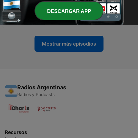
15 dic. 2025
DESCARGAR APP
-
30
25(11-2) 전후, 포스트모던의 조건
01 dic. 2025
Mostrar más episodios
Radios Argentinas
Radios y Podcasts
Recursos