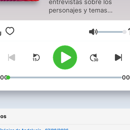
entrevistas sobre los
personajes y temas
destacados de la comunid
El día a día de Andalucía
Volumen
contado desde nuestras
emisoras de Sevilla, Córdo
Málaga, Jaén, Almería,
Granada, Huelva y Cádiz.
:00
00
ios