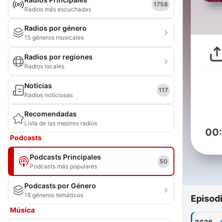
1758
Radios más escuchadas
Radios por género
15 géneros musicales
Radios por regiones
Radios locales
Noticias
117
Radios noticiosas
Recomendadas
Lista de las mejores radios
00
Podcasts
Podcasts Principales
50
Podcasts más populares
Podcasts por Género
18 géneros temáticos
Episod
Música