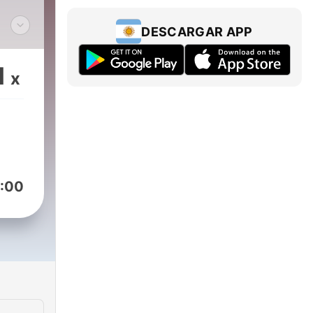
DESCARGAR APP
ad.
1
x
ba,
:00