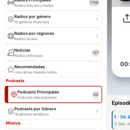
1756
Radios más escuchadas
Radios por género
15 géneros musicales
Radios por regiones
Radios locales
Noticias
117
Radios noticiosas
00
Recomendadas
Lista de las mejores radios
Podcasts
Podcasts Principales
50
Podcasts más populares
Episod
Podcasts por Género
18 géneros temáticos
-
1
DIL 
Música
11 feb. 