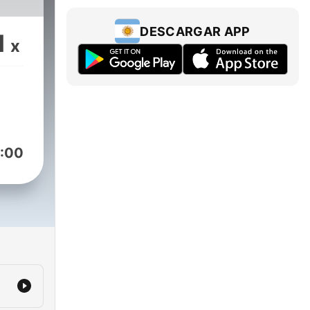
DESCARGAR APP
1
x
:00