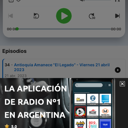
x
Volumen
00:00
00:00
Episodios
-
34
Antioquia Amanece "El Legado" - Viernes 21 abril
2023
21 abr. 2023
-
33
Viernes 19 de Noviembre, Antioquia Amanece "El
Legado" | Últimas noticias de Medellín y Antioquia
19 nov. 2021
-
32
Miércoles 17 de Noviembre, Antioquia Amanece
"El Legado" | Últimas noticias de Medellín y
Antioquia
17 nov. 2021