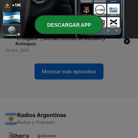
-
31
Martes 16 de Noviembre, Antioquia Amanece "El
Legado" | Últimas noticias de Medellín y Antioquia
16 nov. 2021
DESCARGAR APP
-
30
Miércoles 10 de Noviembre, Antioquia Amanece
"El Legado" | Últimas noticias de Medellín y
Antioquia
10 nov. 2021
Mostrar más episodios
Radios Argentinas
Radios y Podcasts