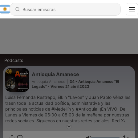
Podcasts
Antioquia Amanece
Antioquia Amanece
|
34 - Antioquia Amanece "El
Legado" - Viernes 21 abril 2023
Luisa Fernanda Restrepo, Elkin "Lavoe" y Juan Pablo Vélez les
traen toda la actualidad política, administrativa y las
principales noticias de #Medellín y #Antioquia. ¡En VIVO! De
Lunes a Viernes de 06:00 a 08:00 de la mañana por nuestras
redes sociales. Síguenos en nuestras redes sociales. Red X:
https://cutt.ly/qWo2LdG Facebook: https://cutt.ly/EWo9qZ5
YouTube: https://cutt.ly/GWo9Y4s
1