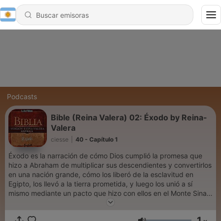
Podcasts
Bible (Reina Valera) 02: Éxodo by Reina-
Valera
ciesse
|
40 - Capítulo 1
Éxodo es la narración de cómo Dios cumplió la promesa que
hizo a Abraham de multiplicar sus descendientes y convertirlos
en una nación grande, cómo los liberó de la esclavitud en
Egipto, los llevó a la tierra prometida, y luego los unió a sí
mismo mediante un pacto que hizo con ellos en el Monte Sinaí.
Moisés, bajo el mando directo de Dios y como líder de Israel,
recibió los Diez Mandamientos de Dios, junto con otras leyes,
1