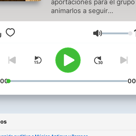
aportaciones para el grupo
animarlos a seguir
compartiendo lo que más l
agrade.
Volumen
:00
00
ios