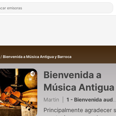
Bienvenida a Música Antigua y Barroca
Bienvenida a
Música Antigua
Barroca
Martin
|
1 - Bienvenida auditiva a Música Antigua y Barroca
Principalmente agradecer 