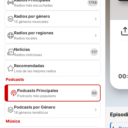
1758
Radios más escuchadas
Radios por género
15 géneros musicales
Radios por regiones
Radios locales
Noticias
117
Radios noticiosas
Recomendadas
Lista de las mejores radios
00
Podcasts
Podcasts Principales
50
Podcasts más populares
Podcasts por Género
18 géneros temáticos
Episod
Música