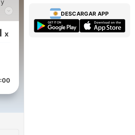
 y
DESCARGAR APP
es
1
x
:00