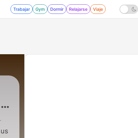
Trabajar
Gym
Dormir
Relajarse
Viaje
 y
sus