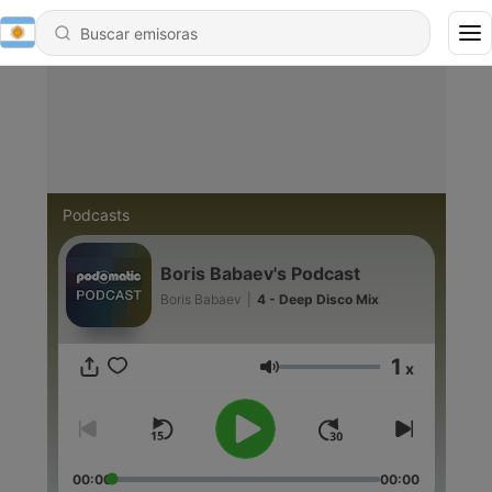
Podcasts
Boris Babaev's Podcast
Boris Babaev
|
4 - Deep Disco Mix
1
x
Volumen
00:00
00:00