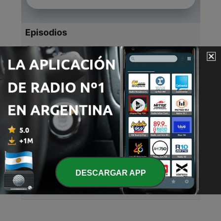
Episodios
-
4
Deep Disco Mix
16 mar. 2014
-
3
The Skywalker Mix
29 abr. 2013
-
2
Club Classics
20 ene. 2013
-
1
Deeper House Mix
20 ene. 2013
DESCARGAR APP