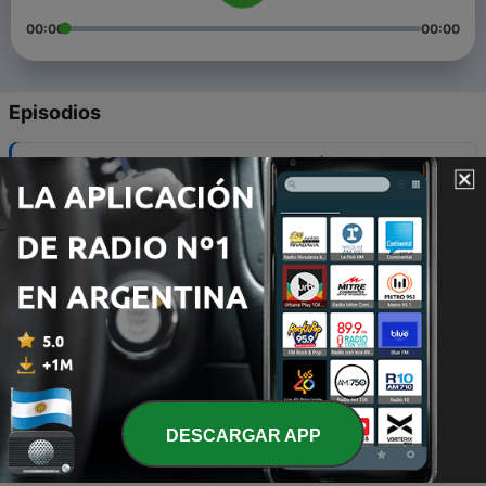
00:00
00:00
Episodios
-
5
بتوع الحديدة | ريما علي - هتتفرج علي إيه في الكريسماس؟
01 ene. 2020
-
4
بتوع الحديدة | هند محمود - نوبل في العبط
16 dic. 2019
-
3
بتوع الحديدة | لامليا حبلص - إشتم إشتم
16 dic. 2019
-
2
بتوع الحديدة | دينا فؤاد - مصطفي بأنواعه
07 dic. 2019
DESCARGAR APP
-
1
شارة بتوع الحديدة - B7 Jingle
30 nov. 2019