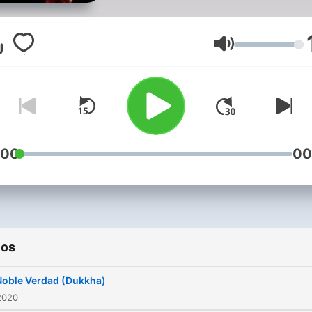
podcast es dar a conocer a
budismo como una filosofí
un estilo de vida, hacer un
Volumen
introducción al budismo y
también resaltar algunas
técnicas y practicas budist
que puedan ayudarnos a t
una mejor relación con los
:00
00
demás, y con nosotros
mismos.
ios
Noble Verdad (Dukkha)
2020