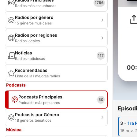
1756
Radios más escuchadas
Radios por género
15 géneros musicales
Radios por regiones
Radios locales
Noticias
117
Radios noticiosas
00
Recomendadas
Lista de las mejores radios
Podcasts
Podcasts Principales
50
Podcasts más populares
Episod
Podcasts por Género
18 géneros temáticos
-
3
1ra 
Música
15 nov. 