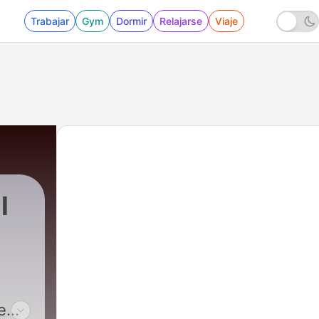
Trabajar
Gym
Dormir
Relajarse
Viaje
l
e