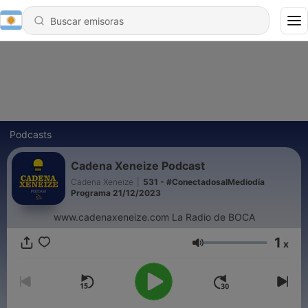
Podcasts
Cadena Xeneize Podcast
Cadena Xeneize
|
531 - #ConectadosalMediodía
Programa 21/12/2023
www.cadenaxeneize.com La Radio de BOCA
1
x
Volumen