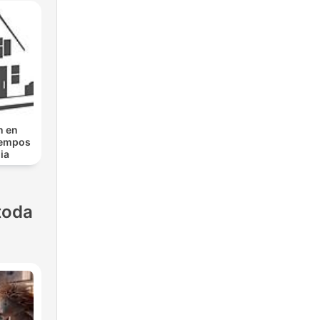
n en
iempos
ia
toda