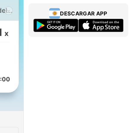
del
DESCARGAR APP
vida
nte,
1
x
sica.
:00