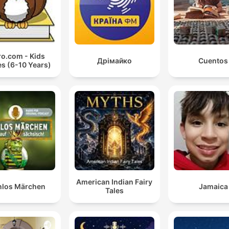
iro.com - Kids
Дрімайко
Cuentos
es (6-10 Years)
American Indian Fairy
nlos Märchen
Jamaica
Tales