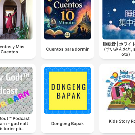
睡眠音 | ホワイ
entos y Más
Cuentos para dormir
(すいみんおと, s
Cuentos
oto)
Godt ™ Podcast
Kids Story 
barn - god natt
Dongeng Bapak
istorier på
engekanten