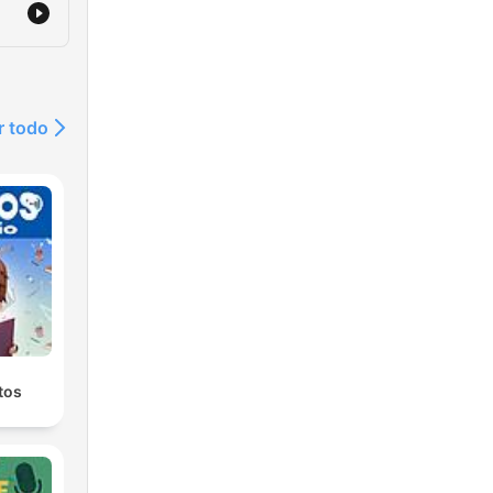
r todo
tos