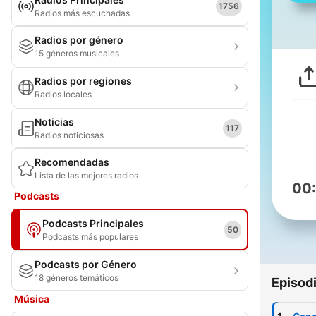
1756
Radios más escuchadas
Radios por género
15 géneros musicales
Radios por regiones
Radios locales
Noticias
117
Radios noticiosas
Recomendadas
Lista de las mejores radios
00
Podcasts
Podcasts Principales
50
Podcasts más populares
Podcasts por Género
18 géneros temáticos
Episod
Música