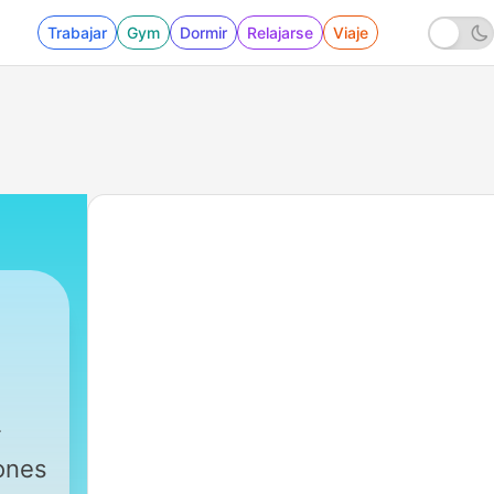
Trabajar
Gym
Dormir
Relajarse
Viaje
iones