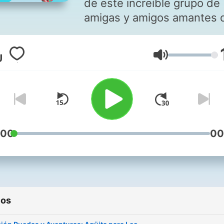
de este increíble grupo de
amigas y amigos amantes 
deporte y que fomentan la 
sana, el cuidado del ambie
Volumen
la inclusión y la actividad fí
:00
00
ios