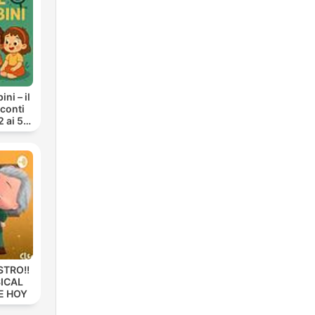
ni – il
cconti
2 ai 5
STRO!!
ICAL
E HOY