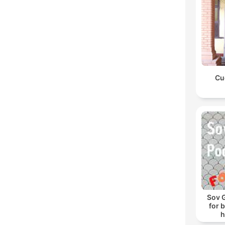
Cu
Sov 
for 
h
s