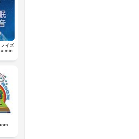
トノイズ
uimin
Room