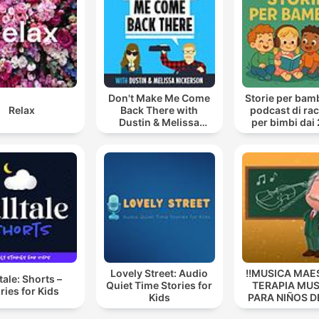
Don't Make Me Come
Storie per bambi
Relax
Back There with
podcast di ra
Dustin & Melissa
per bimbi dai 
Nickerson
anni
Lovely Street: Audio
!!MUSICA MAE
tale: Shorts –
Quiet Time Stories for
TERAPIA MUS
ries for Kids
Kids
PARA NIÑOS D