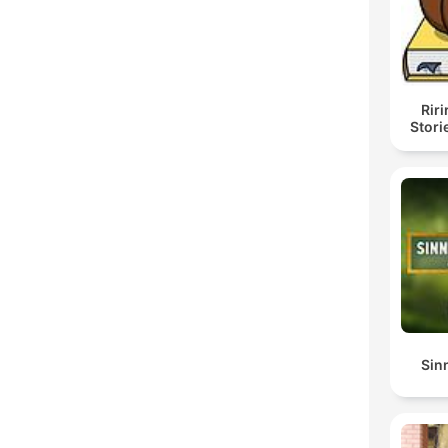
Rir
Stori
Sin