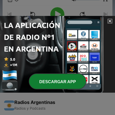
x
Volumen
00:00
00:00
Episodios
-
2
Candela Podcast #1 Intros, Wichita, y nueva
música.
11 feb. 2015
DESCARGAR APP
Radios Argentinas
Radios y Podcasts