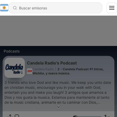
Podcasts
Candela Radio's Podcast
Candela Radio
|
2 - Candela Podcast #1 Intros,
Wichita, y nueva música.
3 friends who love God and like music. We keep you unto date
on christian music, encourage you in your walk with God,
entertain you and make you laugh! 3 amigos que amamos a
Dios y nos gusta la musica. Estamos para mantenerte al tanto
de la music cristiana, animarte en tu caminar con Dios,
entretenerte y hacerte reir!
1