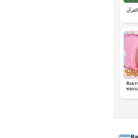
القرآن
ฟังธร
ชอบนอ
Ra