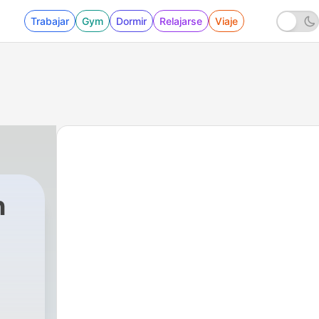
Trabajar
Gym
Dormir
Relajarse
Viaje
n