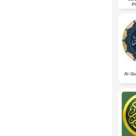
P
CU
tri
soc
Al-Qu