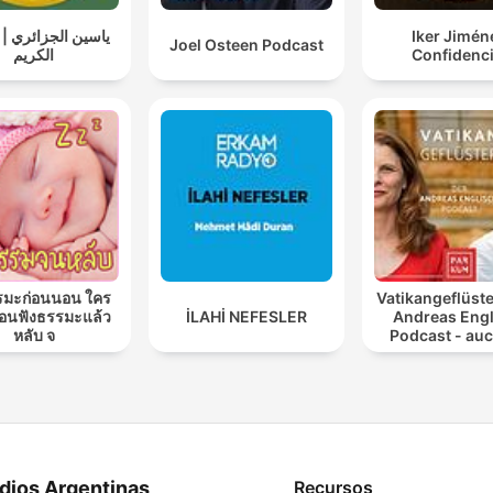
ياسين الجزائري | 
Iker Jimén
Joel Osteen Podcast
الكريم
Confidenci
รมะก่อนนอน ใคร
Vatikangeflüste
นฟังธรรมะแล้ว
İLAHİ NEFESLER
Andreas Engl
หลับ จ
Podcast - auc
Atheiste
dios Argentinas
Recursos