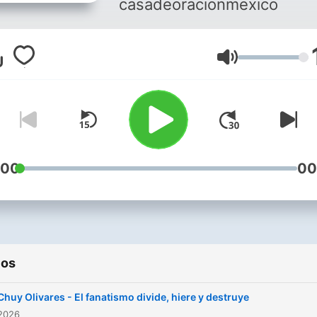
casadeoracionmexico
Volumen
:00
00
ios
Chuy Olivares - El fanatismo divide, hiere y destruye
 2026