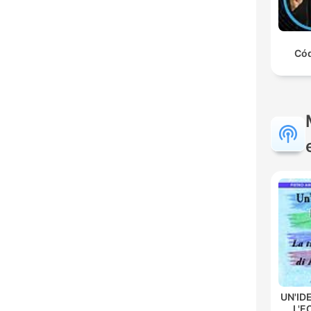
Cód
UN'ID
L'E