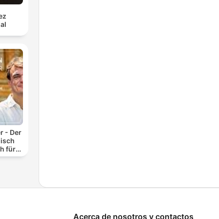
ez
al
r - Der
isch
h für
n
Acerca de nosotros y contactos