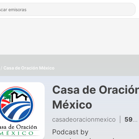
Casa de Oración México
Casa de Oració
México
casadeoracionmexico
|
5990 - Chuy Olivares - El fanatismo divide, hiere y destruye
Podcast by