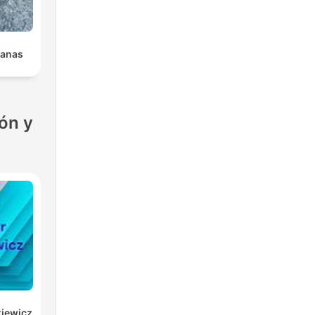
ianas
ón y
kiewicz