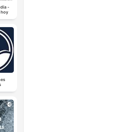
día -
 hoy
nes
s