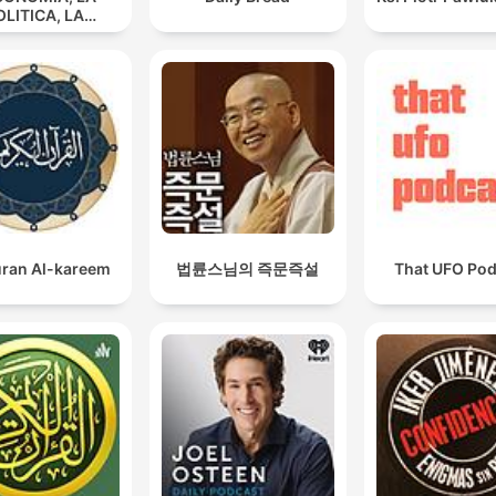
OLITICA, LA
LTURA - La
articolazione
iale di Rudolf
Steiner
ran Al-kareem
법륜스님의 즉문즉설
That UFO Pod