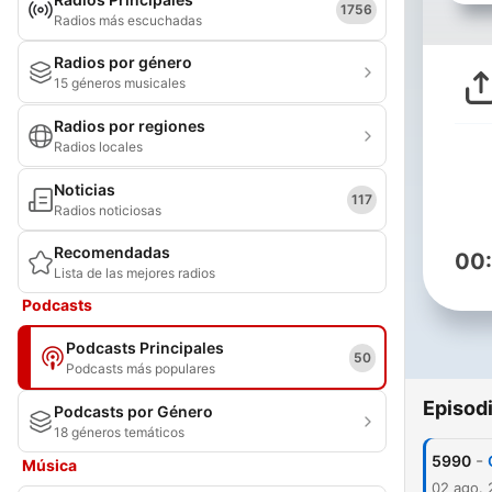
1756
Radios más escuchadas
Radios por género
15 géneros musicales
Radios por regiones
Radios locales
Noticias
117
Radios noticiosas
Recomendadas
00
Lista de las mejores radios
Podcasts
Podcasts Principales
50
Podcasts más populares
Episod
Podcasts por Género
18 géneros temáticos
-
5990
Música
02 ago.