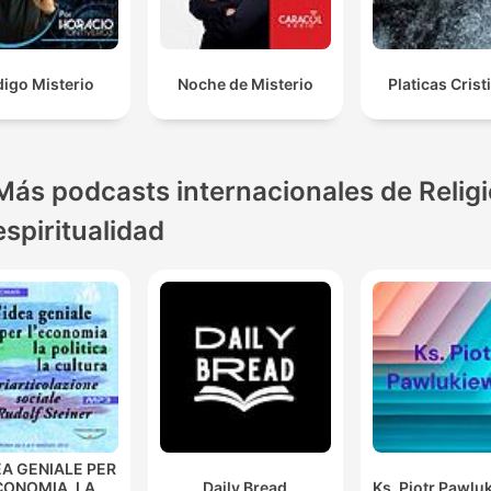
igo Misterio
Noche de Misterio
Platicas Crist
Más podcasts internacionales de Religi
espiritualidad
EA GENIALE PER
CONOMIA, LA
Daily Bread
Ks. Piotr Pawlu