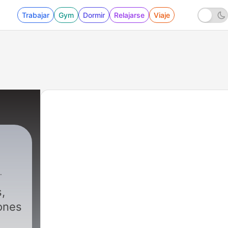
Trabajar
Gym
Dormir
Relajarse
Viaje
 escobedo
|
4 - La motivación es lo más importante p
,
ones