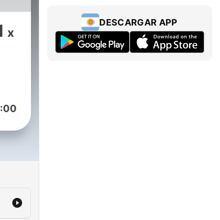
DESCARGAR APP
1
x
:00