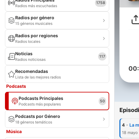
1758
Radios más escuchadas
Radios por género
15 géneros musicales
Radios por regiones
Radios locales
Noticias
117
Radios noticiosas
00
Recomendadas
Lista de las mejores radios
Podcasts
Podcasts Principales
50
Podcasts más populares
Episod
Podcasts por Género
18 géneros temáticos
-
4
La m
Música
18 mayo