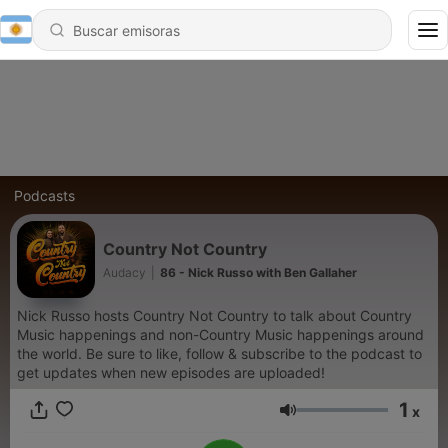
Podcasts
Country Not Country
Audacy
|
86 - Nick Russo with Ben Gallaher
Nick Russo hosts Country Not Country to talk about Country
Music happenings and non-Country Music happenings around
the world. Be sure to like, follow & subscribe to the podcast to
get updates when new episodes are uploaded!
1
x
Volumen