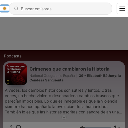
Podcasts
Crímenes que cambiaron la Historia
National Geographic España
|
39 - Elizabeth Báthory: la
Condesa Sangrienta
A veces, los cambios históricos son sutiles y lentos. Otras
veces, un hecho violento desencadena cambios bruscos que
parecían imposibles. Lo que es innegable es que la violencia
siempre ha acompañado la evolución de la humanidad.
También lo es que las historias escritas con sangre dejan una
marca profunda y nunca dejan de fascinarnos. En Crímenes
que cambiaron la Historia, vamos a revisar esos hechos
1