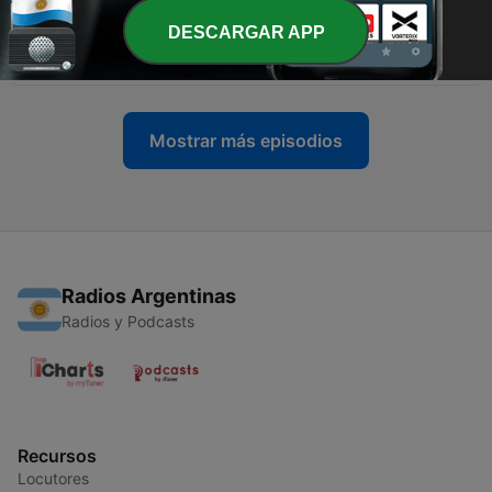
DESCARGAR APP
-
35
Joseph Smith: el asesinato del profeta mormón
02 jul. 2025
Mostrar más episodios
Radios Argentinas
Radios y Podcasts
Recursos
Locutores