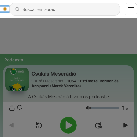
Podcasts
Csukás Meserádió
Csukás Meserádió
|
1054 - Esti mese: Boribon és
Annipanni (Marék Veronika)
A Csukás Meserádió hivatalos podcastje
1
x
Volumen