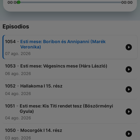
00:00
00:00
Episodios
-
1054
Esti mese: Boribon és Annipanni (Marék
Veronika)
07 ago. 2026
-
1053
Esti mese: Végesincs mese (Hárs László)
06 ago. 2026
-
1052
Hallakoma I 15. rész
04 ago. 2026
-
1051
Esti mese: Kis Titi rendet tesz (Böszörményi
Gyula)
04 ago. 2026
-
1050
Mocorgók I 14. rész
03 ago. 2026