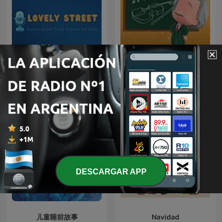
!!MUSICA MAESTRO!!
Lovely Street: Audio Quiet
TERAPIA MUSICAL PARA
Time Stories for Kids
NIÑOS DE HOY
DESCARGAR APP
儿童睡前故事
Navidad