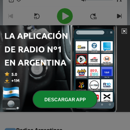
x
Volumen
00:00
00:00
Episodios
-
21
First ASMR. (English)
17 nov. 2024
-
20
19. Zen
15 nov. 2020
DESCARGAR APP