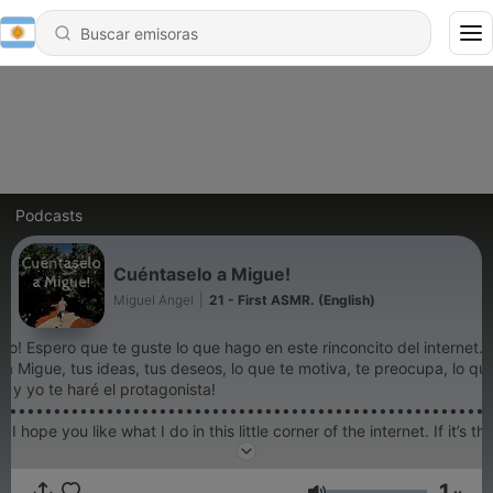
Podcasts
Cuéntaselo a Migue!
Miguel Angel
|
21 - First ASMR. (English)
do! Espero que te guste lo que hago en este rinconcito del internet. S
 a Migue, tus ideas, tus deseos, lo que te motiva, te preocupa, lo qu
o, y yo te haré el protagonista!
••••••••••••••••••••••••••••••••••••••••••••••••••••••••
I hope you like what I do in this little corner of the internet. If it’s th
ue, your ideas, what you wish, the things that motivates you, worries 
 like and what you don’t, and I’ll make you the main character!
1