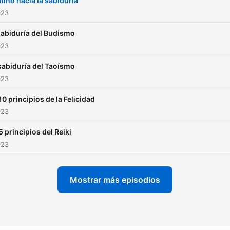
ino hacia la sabiduría
crecimiento personal y
023
espiritual. 🍂 Apóyanos
sabiduría del Budismo
suscribiéndote a los cuent
023
de sabiduría oriental más
sabiduría del Taoísmo
reveladores por solo 0,99
023
euros:
https://anchor.fm/cuentos
10 principios de la Felicidad
023
sabiduriaoriental 💛🌻
5 principios del Reiki
023
Mostrar más episodios