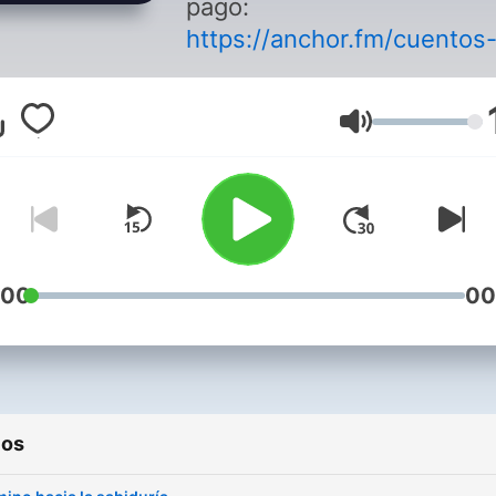
pago:
https://anchor.fm/cuentos
sabiduriaoriental/subscrib
Bienvenido al podcast Cue
Volumen
de Sabiduría Oriental. El
propósito es compartir con
todos vosotros cuentos y
reflexiones relacionadas c
oriente, enseñanzas zen,
tibetanas, hindús, taoístas
:00
00
budistas. Todas estas
filosofías y culturas están
llenas de sabiduría,
enseñanzas y reflexión, al
ios
que hoy día todos
necesitamos para nuestro