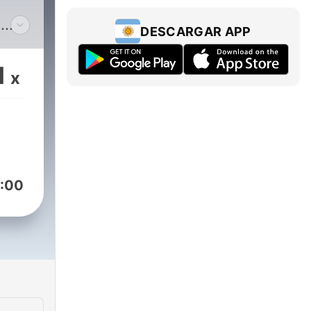
-
DESCARGAR APP
e
ntos
1
x
on
 y
:00
go