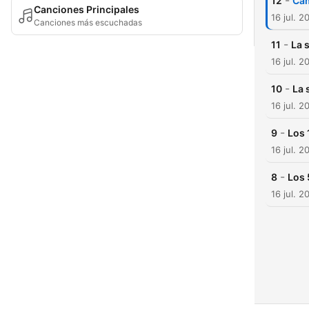
-
12
Cam
Canciones Principales
16 jul. 2
Canciones más escuchadas
-
11
La 
16 jul. 2
-
10
La 
16 jul. 2
-
9
Los 
16 jul. 2
-
8
Los 
16 jul. 2