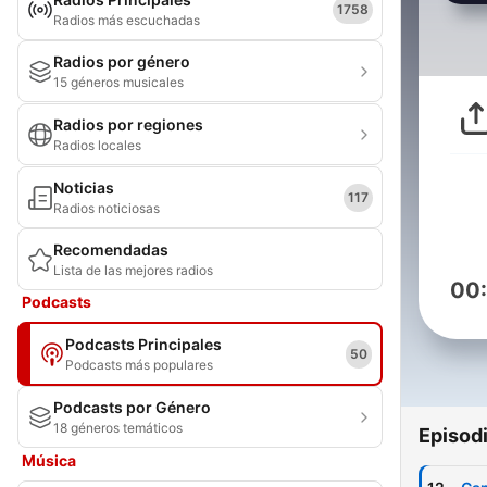
1758
Radios más escuchadas
Radios por género
15 géneros musicales
Radios por regiones
Radios locales
Noticias
117
Radios noticiosas
Recomendadas
Lista de las mejores radios
00
Podcasts
Podcasts Principales
50
Podcasts más populares
Podcasts por Género
18 géneros temáticos
Episod
Música