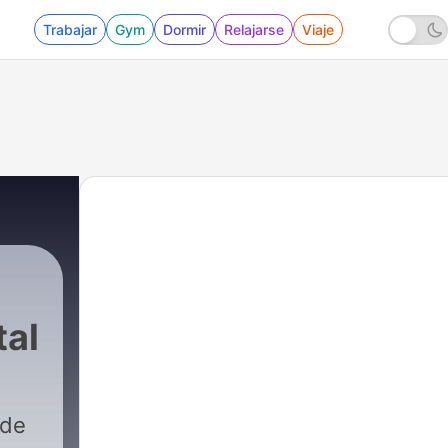
Trabajar
Gym
Dormir
Relajarse
Viaje
tal
ntal
|
12 - Camino hacia la sabiduría
 de