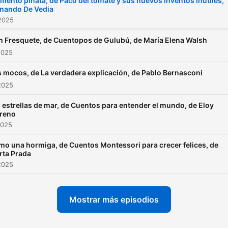
ento piñata, de Paco del tomate y sus nuevos inventos inútiles,
rnando De Vedia
2025
 Fresquete, de Cuentopos de Gulubú, de María Elena Walsh
2025
 mocos, de La verdadera explicación, de Pablo Bernasconi
2025
 estrellas de mar, de Cuentos para entender el mundo, de Eloy
reno
2025
o una hormiga, de Cuentos Montessori para crecer felices, de
rta Prada
2025
Mostrar más episodios