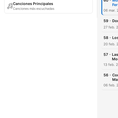
-
60
Mom
Canciones Principales
Fe
Canciones más escuchadas
06 mar. 
-
59
Don
27 feb. 
-
58
Los
20 feb. 
-
57
Las
Mo
13 feb. 
-
56
Com
Ma
06 feb. 