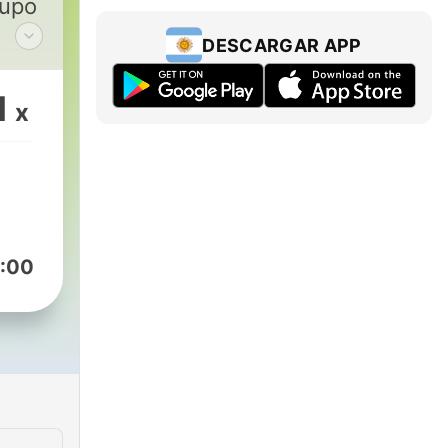
rupo
DESCARGAR APP
VM
1
x
:00