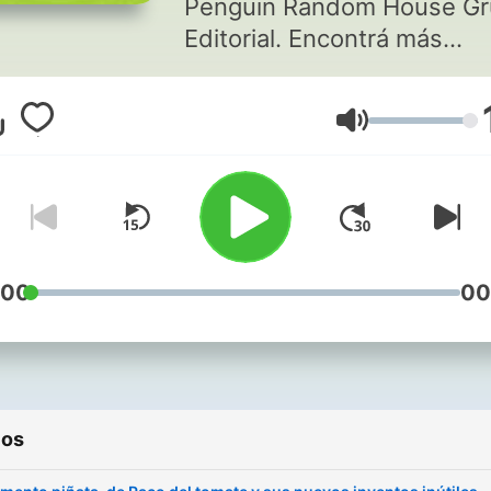
Penguin Random House G
Editorial. Encontrá más
historias en
https://leer.com.ar/3J6vU
Volumen
:00
00
ios