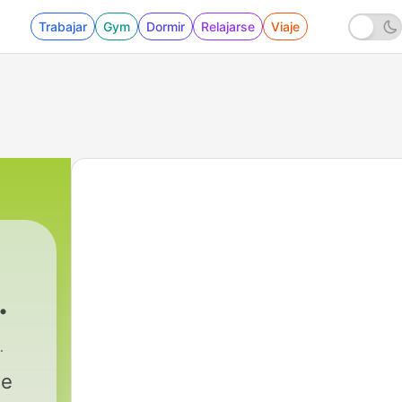
Trabajar
Gym
Dormir
Relajarse
Viaje
o Editorial
|
60 - Momento piñata, de Paco del
de