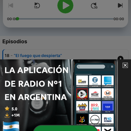
00:00
00:00
Episodios
-
18
“El fuego que despierta”
17 jul. 2025
-
15
Ubuntu
14 jun. 2020
-
14
La Leyenda de Los Ahoras
08 jun. 2020
-
13
Cuánto pesa una pluma?
04 jun. 2020
-
12
La diferencia entre querer y amar