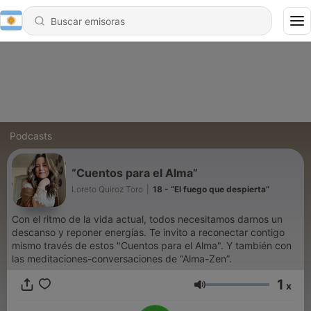
Podcasts
“Cuentos para el Alma”
Loreto Quiroz Toro
|
18 - “El fuego que despierta”
Con el ritmo de la vida actual, todos necesitamos darnos un
descanso y reponer energías. Te invito a reconectar contigo
mismo través de estos "Cuentos para el Alma". Y también con
las meditaciones-conversaciones de “Alma-Zen”.
1
x
Volumen