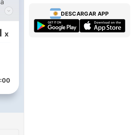
ta
DESCARGAR APP
 y
to,
1
x
A.C.
:00