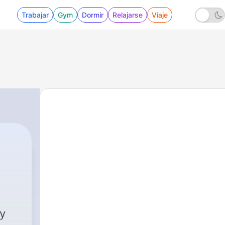
Trabajar
Gym
Dormir
Relajarse
Viaje
y