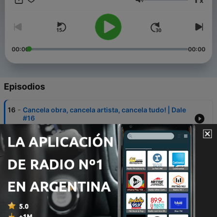
x
Volumen
00:00
00:00
Episodios
-
16
Cancela obra, cancela artista, cancela tudo! | Dale
#16
07 oct. 2020
-
15
Existe solução para O Dilema das Redes? | Dale
#15
25 sep. 2020
-
14
Dando letrinha, mas com carinho. Agora em vídeo!
| Dale #14 - Parte 2
10 sep. 2020