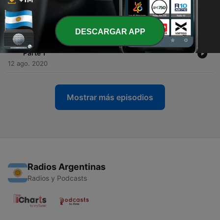
-
13
Aprendendo a fazer uma live enquanto faz uma
live. | Dale #13
28 ago. 2020
DESCARGAR APP
-
12
Dando letrinha, mas com carinho. | Dale #12 -
Parte 1
12 ago. 2020
Mostrar más episodios
Radios Argentinas
Radios y Podcasts