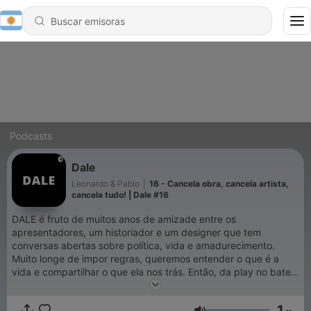
Podcasts
Dale
Leonardo & Pablo
|
16 - Cancela obra, cancela artista,
cancela tudo! | Dale #16
DALE é fruto de muitos anos de amizade entre os
apresentadores, um historiador e um designer que tem
conversas abertas sobre política, vida e amadurecimento.
Muito longe de impor regras, queremos entender o que é a
vida e compartilhar o que ela nos trás. Então, da play no bate
papo e vamo dale!
1