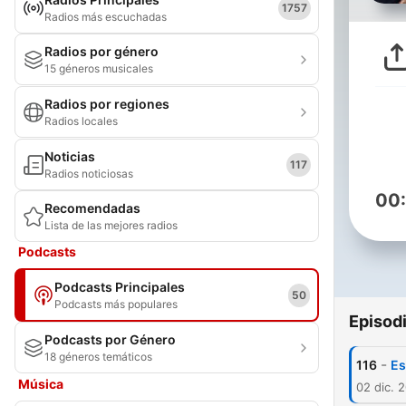
1757
Radios más escuchadas
Radios por género
15 géneros musicales
Radios por regiones
Radios locales
Noticias
117
Radios noticiosas
00
Recomendadas
Lista de las mejores radios
Podcasts
Podcasts Principales
50
Podcasts más populares
Episod
Podcasts por Género
18 géneros temáticos
-
116
Es
Música
02 dic. 