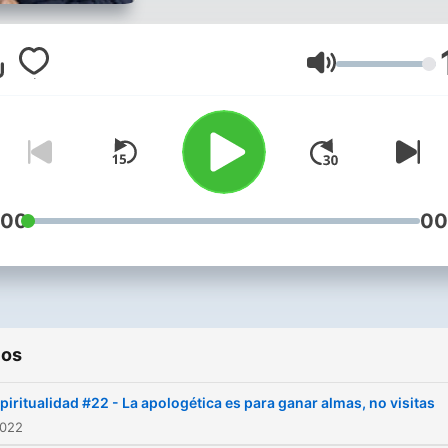
DANTE A. URBINA:
https://danteaurbina.com/c
Volumen
:00
00
ios
piritualidad #22 - La apologética es para ganar almas, no visitas
2022