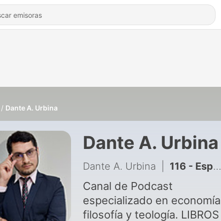
Dante A. Urbina
Dante A. Urbina
Dante A. Urbina
|
116 - Espiritualidad #22 - La apologética es para ganar almas, no visitas
Canal de Podcast
especializado en economía
filosofía y teología. LIBRO