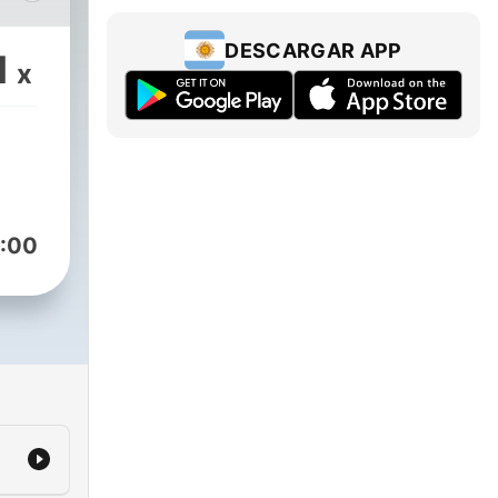
ategory/libros/
DESCARGAR APP
1
x
:00