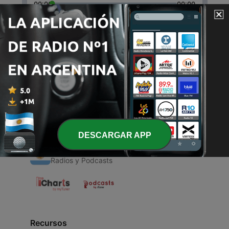
00:00
00:00
Episodios
-
1
Ggg
23 mar. 2021
DESCARGAR APP
Radios Argentinas
Radios y Podcasts
Recursos