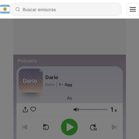
Podcasts
Dario
Dario
|
1 - Ggg
As
1
x
Volumen