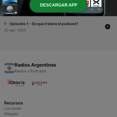
-
2
Episodio 2 - Entrevista a Jorge Valdivia (Fundador
DESCARGAR APP
de Argos)
29 ago. 2023
-
1
Episodio 1 - De que tratara el podcast?
20 ago. 2023
Radios Argentinas
Radios y Podcasts
Recursos
Locutores
Widgets