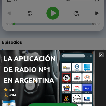
x
experiencias, triunfos y luchas en su emprendimiento.
Volumen
Exploraremos las ganancias, los momentos de aprendizaje que
surgieron de los errores y cómo enfrentaron el fracaso con
resiliencia y determinación.
00:00
00:00
Episodios
-
5
Episodio 5 - Entrevista a Wendy Azurin (Fundadora
de Azart Utilitario)
24 sep. 2023
-
4
Episodio 4 - Entrevista a Sandra Aviles (Fundadora
de SBAG)
12 sep. 2023
-
3
Episodio 3 - Entrevista a David y Barry
(Fundadores de Awkin)
03 sep. 2023