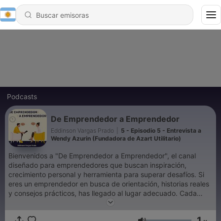
Podcasts
De Emprendedor a Emprendedor
Eddinson Vargas Prado
|
5 - Episodio 5 - Entrevista a
Wendy Azurin (Fundadora de Azart Utilitario)
Bienvenidos a "De Emprendedor a Emprendedor", el canal
diseñado para emprendedores que buscan inspiración,
crecimiento personal y herramienta para superar desafíos. Si
eres un emprendedor en busca de orientación, historias reales
y consejos prácticos, has llegado al lugar adecuado. Cada
semana, habran entrevistas auténticas y enriquecedoras con
emprendedores excepcionales quienes compartiran sus
1