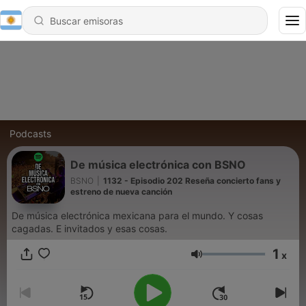
Podcasts
De música electrónica con BSNO
BSNO
|
1132 - Episodio 202 Reseña concierto fans y
estreno de nueva canción
De música electrónica mexicana para el mundo. Y cosas
cagadas. E invitados y esas cosas.
1
x
Volumen