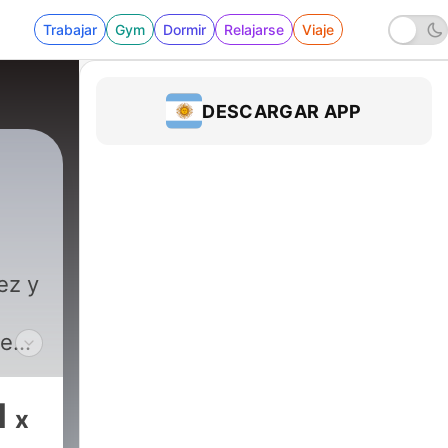
Trabajar
Gym
Dormir
Relajarse
Viaje
DESCARGAR APP
ez y
ue
1
x
l