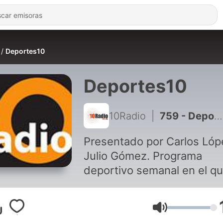
Deportes10
Deportes10
10Radio
|
759 - Deportes 10 09-03-2018
Presentado por Carlos Lóp
Julio Gómez. Programa
deportivo semanal en el q
se cuenta y analiza la
actualidad diaria deportiva.
Volumen
Con especial hincapìé en e