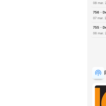
08 mar. 
-
756
D
07 mar. 
-
755
D
06 mar. 