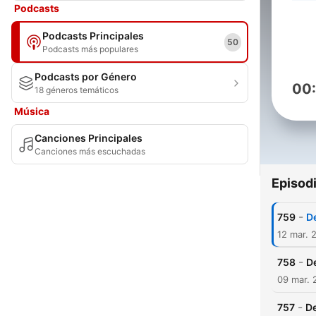
Podcasts
Podcasts Principales
50
Podcasts más populares
Podcasts por Género
00
18 géneros temáticos
Música
Canciones Principales
Canciones más escuchadas
Episod
-
759
D
12 mar. 
-
758
D
09 mar. 
-
757
D