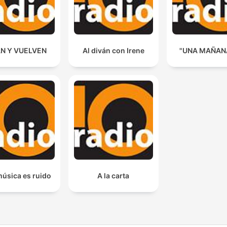
AN Y VUELVEN
Al diván con Irene
"UNA MAÑANA
 música es ruido
A la carta