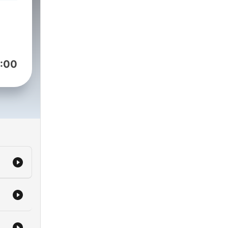
De
:00