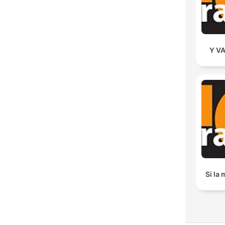
Y V
Si la