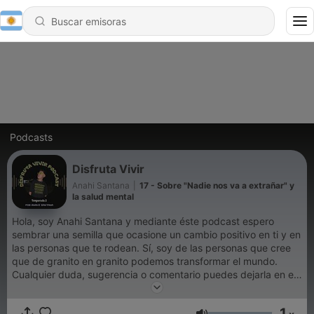
Podcasts
Disfruta Vivir
Anahi Santana
|
17 - Sobre "Nadie nos va a extrañar" y
la salud mental
Hola, soy Anahi Santana y mediante éste podcast espero
sembrar una semilla que ocasione un cambio positivo en ti y en
las personas que te rodean. Sí, soy de las personas que cree
que de granito en granito podemos transformar el mundo.
Cualquier duda, sugerencia o comentario puedes dejarla en el
siguiente Instagram: @disfrutavivirpodcast
1