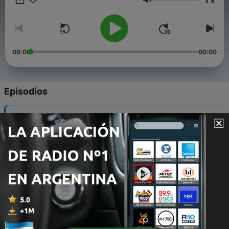
x
Volumen
00:00
00:00
Episodios
-
17
Sobre "Nadie nos va a extrañar" y la salud mental
01 mar. 2025
-
16
T.2 E. 3 : Cuando parten nuestras mascotas
12 mar. 2024
-
15
T2. E 2: Seguir tus sueños
23 feb. 2024
-
14
Temporada 2. E 1: Empezar desde cero
09 feb. 2024