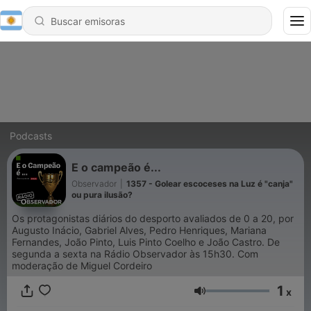
Podcasts
E o campeão é...
Observador
|
1357 - Golear escoceses na Luz é "canja"
ou pura ilusão?
Os protagonistas diários do desporto avaliados de 0 a 20, por
Augusto Inácio, Gabriel Alves, Pedro Henriques, Mariana
Fernandes, João Pinto, Luis Pinto Coelho e João Castro. De
segunda a sexta na Rádio Observador às 15h30. Com
moderação de Miguel Cordeiro
1
x
Volumen