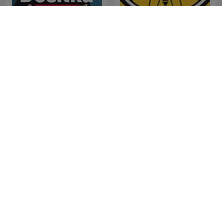
Desítka Pavla Horvátha
Tour 202
"PFOSTEN RETTET!" - Der
4-4-2
Fußball-Podcast mit Alex
und Dennis