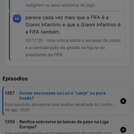
redigirem os seus relatórios de jogo.
parece cada vez mais que a FIFA é a
Gianni Infantino e que a Gianni Infantino é
a FIFA também.
00:17:25 · Uma crítica sobre o excesso de poder
e a centralização da gestão na figura do
presidente da FIFA.
Episodios
-
1357
Golear escoceses na Luz é "canja" ou pura
ilusão?
Este episódio apresenta uma análise detalhada do confronto entre Benfica e Hearts, abordando as táticas de Marcos Silva e o impacto das competições europeias para o clube. O debate estende-se às controvérsias na arbitragem portuguesa, focando no rigor dos relatórios de Gustavo Correia, e à atual gestão da FIFA sob Gianni Infantino. Além disso, discutimos a dinâmica do mercado de transferências no Sporting e noutros clubes europeus, bem como as implicações das especulações de mercado para o foco dos jogadores.
06 ago. 2026
-
1356
Benfica sobrevive às baixas de peso na Liga
Europa?
Este episódio analisa as movimentações de mercado nos principais clubes portugueses, com foco nas estratégias de transferências do Sporting, Benfica e Porto. Discutem-se também as mudanças regulamentares na Liga relativas ao acesso de adeptos aos estádios. A análise estende-se ao impacto mediático de Cristiano Ronaldo e à relevância económica da Volta a Portugal, abordando ainda temas como a gestão desportiva e o papel dos treinadores no planeamento de contratações.