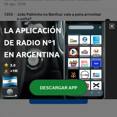
05 ago. 2026
-
1355
João Palhinha no Benfica: vale a pena arrombar
o cofre?
Este episódio aborda a atualidade do futebol português, com foco nas movimentações de mercado do Benfica para João Palhinha e na necessidade de um novo central, além da renovação de Maxi Araújo no Sporting. O debate estende-se às polémicas em torno da presidência de Gianni Infantino na FIFA e ao futuro da carreira de Neymar. A discussão percorre ainda a homenagem póstuma a Franco Baresi, as condições dos relvados no início do campeonato nacional e a importância do ciclismo em Portugal, encerrando com as notas individuais dos participantes.
04 ago. 2026
-
1354
Benfica no arame: glória europeia ou escândalo
na Escócia?
O debate analisa o cenário europeu do Benfica, os possíveis adversários na Liga Europa e a situação de mercado de jogadores como Sheldon Drew. São discutidas também as possibilidades de saída de Vítor Fraule do FC Porto para a Premier League e a transformação do plantel do Sporting. Os comentadores abordam ainda as mudanças no plantel do Sporting, a preocupação com o desempenho da arbitragem na nova época e atribuem notas a vários eventos desportivos. O episódio encerra com uma homenagem ao legado de Franco Baresi e uma reflexão sobre o impacto das redes sociais.
03 ago. 2026
-
1353
FC Porto ganha bem, mas Torreense joga como
gente grande
O episódio analisa a vitória do FC Porto na Supertaça contra o Torriense, abordando as críticas severas à organização do evento e às condições do relvado. O debate estende-se ao futuro de Diogo Costa e à necessidade de investimentos estruturais no futebol português. Além disso, discute-se a gestão de Infantino na FIFA e as polémicas financeiras da entidade, o possível mercado de transferências envolvendo Pedro Neto e a crise financeira que afeta clubes da Premier League.
02 ago. 2026
DESCARGAR APP
Mostrar más episodios