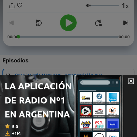
vida para revelarte aquello que pocos se atreven a contar.
1
x
Volumen
00:00
00:00
Episodios
-
47
Caso Valeria Marquez: La transmisión que
conmocionó a México
02 ago. 2026
-
46
Mary: La entidad que desaparecía de la Ouija
29 jul. 2026
-
45
"TEORIAS PARANORMALES DEL VATICANO"
29 jun. 2026