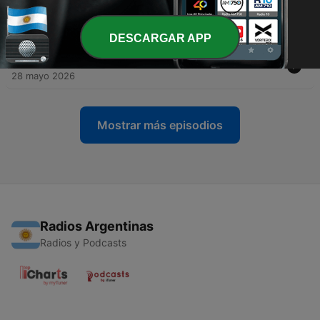
-
44
Mató Annabelle a Dan Rivera? El Misterio que
Aterró al Mundo Paranormal
21 jun. 2026
DESCARGAR APP
-
43
Doppelganger
28 mayo 2026
Mostrar más episodios
Radios Argentinas
Radios y Podcasts