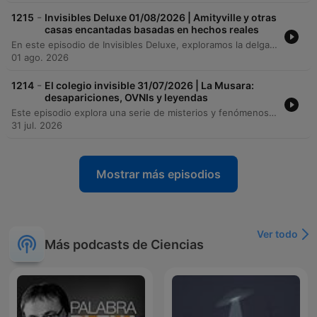
-
1215
Invisibles Deluxe 01/08/2026 | Amityville y otras
casas encantadas basadas en hechos reales
En este episodio de Invisibles Deluxe, exploramos la delgada línea entre la realidad y el mito. Desde el misterio del 'monstruo de las cloacas de Sabadell' hasta las leyendas urbanas que perduran en nuestra memoria, analizamos cómo los hallazgos científicos y las interpretaciones erróneas moldean nuestra percepción del mundo. El viaje continúa a través de las expediciones de Josep María Palau por la Amazonía, revelando descubrimientos arqueológicos y civilizaciones perdidas, para luego transitar entre el terror de las casas malditas en el cine y las fascinantes conexiones entre la música y el fenómeno ovni.
01 ago. 2026
-
1214
El colegio invisible 31/07/2026 | La Musara:
desapariciones, OVNIs y leyendas
Este episodio explora una serie de misterios y fenómenos paranormales que conectan España y Colombia. Desde las leyendas de brujas, dimensiones paralelas y anomalías temporales en el pueblo abandonado de La Musara (Tarragona), hasta casos de desapariciones inexplicables como la del niño pintor de Málaga o encuentros con objetos voladores en Montserrat. La narrativa se traslada al Salto de Tequendama en Colombia, analizando su trágica historia de suicidios, leyendas de sacrificios indígenas y la presencia de presencias espirituales. El recorrido concluye examinando cómo la violencia y el conflicto han moldeado mitos modernos, incluyendo la mitificación de figuras criminales y rituales de supervivencia.
31 jul. 2026
Mostrar más episodios
Ver todo
Más podcasts de Ciencias