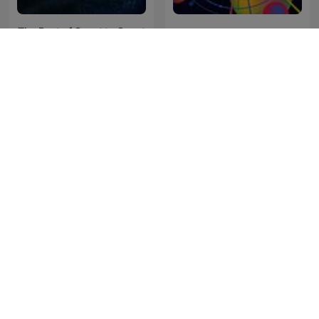
The Best of Coast to Coast
Quirks and Quarks
AM
Vetenskap och hälsa
Hipsters Ponto Tech