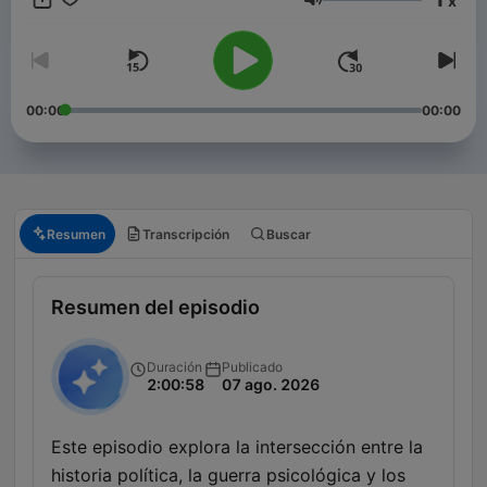
x
exploración espacial y la geopolítica internacional, siempre
Volumen
buscando un equilibrio entre el escepticismo y la apertura a lo
desconocido.
00:00
00:00
Resumen
Transcripción
Buscar
Resumen del episodio
Duración
Publicado
2:00:58
07 ago. 2026
Este episodio explora la intersección entre la
historia política, la guerra psicológica y los