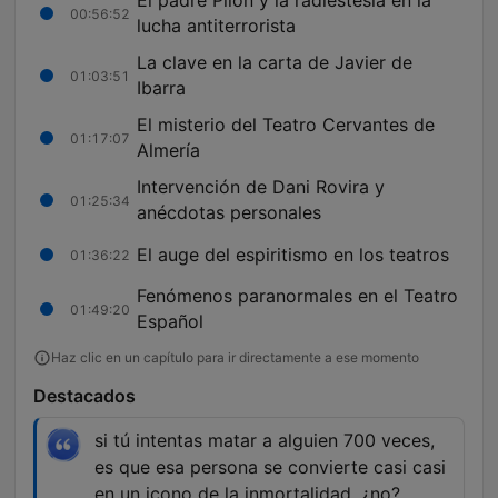
El padre Pilón y la radiestesia en la
00:56:52
lucha antiterrorista
La clave en la carta de Javier de
01:03:51
Ibarra
El misterio del Teatro Cervantes de
01:17:07
Almería
Intervención de Dani Rovira y
01:25:34
anécdotas personales
El auge del espiritismo en los teatros
01:36:22
Fenómenos paranormales en el Teatro
01:49:20
Español
Haz clic en un capítulo para ir directamente a ese momento
Destacados
si tú intentas matar a alguien 700 veces,
es que esa persona se convierte casi casi
en un icono de la inmortalidad, ¿no?