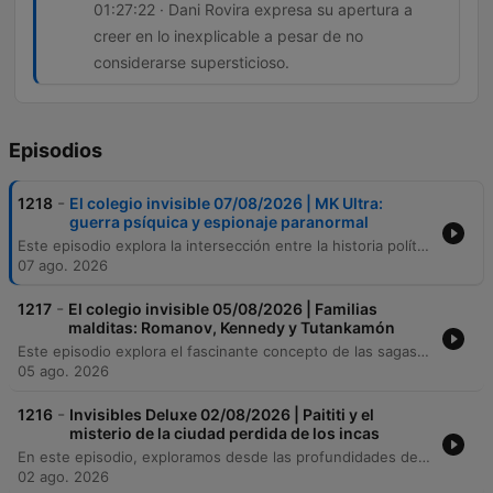
01:27:22 · Dani Rovira expresa su apertura a
creer en lo inexplicable a pesar de no
considerarse supersticioso.
Episodios
-
1218
El colegio invisible 07/08/2026 | MK Ultra:
guerra psíquica y espionaje paranormal
Este episodio explora la intersección entre la historia política, la guerra psicológica y los fenómenos paranormales. Desde los intentos de la CIA por eliminar a Fidel Castro y sus supuestos vínculos con la santería, hasta los experimentos de control mental como el proyecto MK Ultra y la investigación de capacidades psíquicas durante la Guerra Fría. Asimismo, se analizan casos de uso de la intuición y la radiestesia en la seguridad nacional española, así como las leyendas de presencias y sucesos inexplicables en teatros emblemáticos como el Cervantes de Almería y el Teatro Español.
07 ago. 2026
-
1217
El colegio invisible 05/08/2026 | Familias
malditas: Romanov, Kennedy y Tutankamón
Este episodio explora el fascinante concepto de las sagas familiares malditas, analizando la trágica historia de los Romanov y la supuesta desgracia vinculada a los huevos Fabergé. A través de un recorrido histórico, se examinan las tragedias que han marcado a dinastías como los Kennedy, los Habsburgo y los Grimaldi, así como leyendas sobre figuras como Rasputín y Bruce Lee. Asimismo, el programa profundiza en el misticismo del antiguo Egipto, abordando el descubrimiento de la tumba de Tutankamón, la leyenda de la maldición de Lord Carnarvon y el simbolismo de los amuletos protectores. El relato concluye desmitificando diversos relatos sobre el mal de ojo y las supuestas maldiciones arqueológicas, señalando cómo la prensa y la cultura popular han transformado hechos históricos en leyendas urbanas.
05 ago. 2026
-
1216
Invisibles Deluxe 02/08/2026 | Paititi y el
misterio de la ciudad perdida de los incas
En este episodio, exploramos desde las profundidades de la selva amazónica hasta los misterios urbanos de Europa. Iniciamos con una entrevista al explorador Diego Cortijo sobre sus expediciones en Madre de Dios, la búsqueda del mito de Paititi y hallazgos arqueológicos como los petroglifos de Pusharo. Posteriormente, analizamos la ciencia y el simbolismo de las pesadillas junto al autor Enrique Ramos, abordando desde la parálisis del sueño hasta su presencia en el reino animal. El viaje concluye con el descubrimiento de la 'chincana' en Cusco y un recorrido por los secretos históricos, leyendas religiosas y misterios de Nápoles.
02 ago. 2026