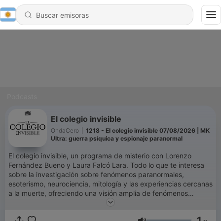
Podcasts
El colegio invisible
OndaCero
|
1218 - El colegio invisible 07/08/2026 | MK
Ultra: guerra psíquica y espionaje paranormal
El colegio invisible, un programa de misterio con Lorenzo
Fernández Bueno y Laura Falcó Lara. Todo lo que te interesa
sobre la investigación sobre fenómenos paranormales,
esoterismo, neurociencia, mitología y las experiencias cercanas
a la muerte, ofreciendo una visión amplia de fenómenos
misteriosos y poco convencionales. También hablamos de
ciencia, tecnología, religión, arqueología, neurociencia,
1