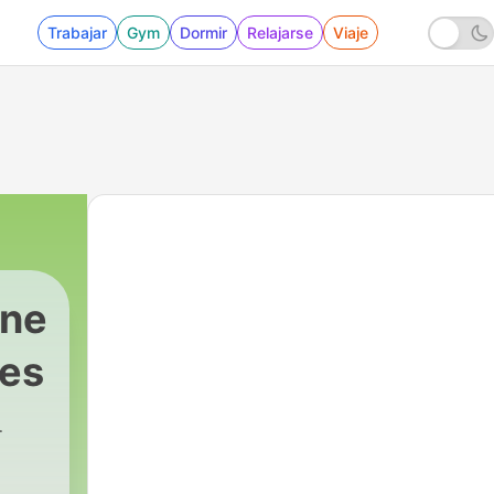
Trabajar
Gym
Dormir
Relajarse
Viaje
ene
nes
Chavero
|
214 - Cuando el Mercado Está en Máxim