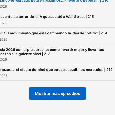
ando el Mercado Está en Máximos… ¿Invertir o Esperar? | 216
#PlanDeInversión #401K
2026
#ComunidadFinanciera
 cuento de terror de la IA que asustó a Wall Street | 215
#EmpoderamientoFinancie
2026
#allianz #optimaxxplus
RE: El movimiento que está cambiando la idea de “retiro” | 214
#interescompuesto Con
 2026
nuestro enfoque en el plan
inversión en la bolsa de
icia 2026 con el pie derecho: cómo invertir mejor y llevar tus
nanzas al siguiente nivel | 213
valores, similar al 401K en
2026
Estados Unidos, aprender
nezuela: el efecto dominó que puede sacudir los mercados | 212
cómo invertir tu dinero de
 2026
manera efectiva y respons
para obtener los mayores
Mostrar más episodios
rendimientos posibles.
Descubre cómo puedes apl
estos principios en México