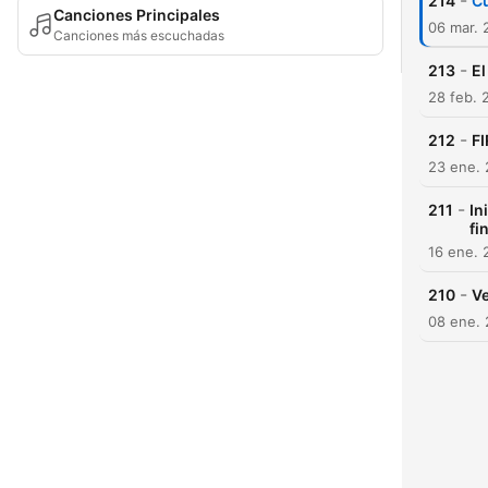
-
214
Cu
Canciones Principales
06 mar. 
Canciones más escuchadas
-
213
El
28 feb. 
-
212
FI
23 ene.
-
211
In
fi
16 ene. 
-
210
Ve
08 ene.