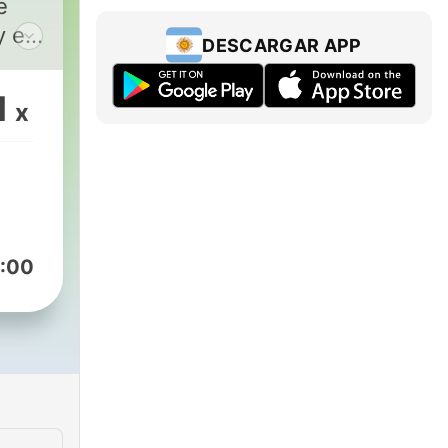
e
y es
DESCARGAR APP
os
stas
1
x
te y
is
:00
ar