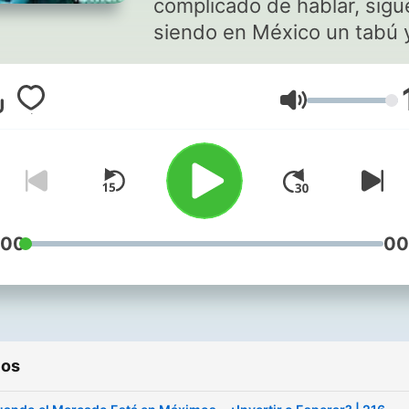
complicado de hablar, sigu
siendo en México un tabú 
muy difícil que encontrem
las preguntas y las respue
Volumen
adecuadas. En este podcast,
te enseñamos a manejar tu
dinero de manera inteligen
estratégica. A través de
consejos prácticos y anális
profundos del mercado,
:00
00
descubre cómo ahorrar e
invertir para alcanzar tus
metas financieras y asegur
tu futuro. #FinanzasPersonales
ios
#Ahorro #Inversión
#BolsaDeValores