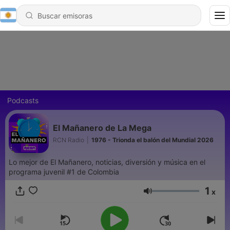
Podcasts
El Mañanero de La Mega
RCN Radio
|
1976 - Trionda el balón del Mundial 2026
Lo mejor de El Mañanero, noticias, diversión y música en el
programa juvenil #1 de Colombia
1
x
Volumen