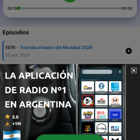
00:00
00:00
Episodios
-
1976
Trionda el balón del Mundial 2026
03 oct. 2025
-
1975
Jueza enfrenta un proceso disciplinario po
bailar en TikTok
03 oct. 2025
-
1974
Tendencias de Halloween
03 oct. 2025
-
1973
Julio Correal nos visita en El Mañanero de La
Mega.
03 oct. 2025
-
1972
¿CUÁLES SON LAS EXIGENCIAS QUE TE DA