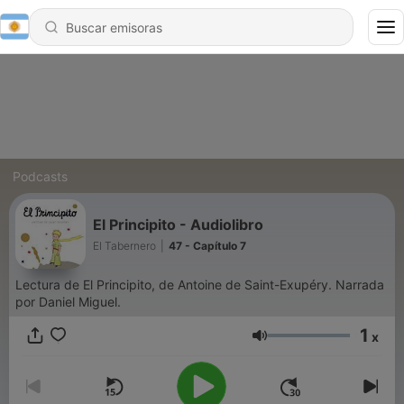
Podcasts
El Principito - Audiolibro
El Tabernero
|
47 - Capítulo 7
Lectura de El Principito, de Antoine de Saint-Exupéry. Narrada
por Daniel Miguel.
1
x
Volumen