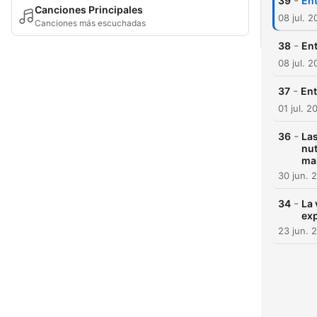
-
39
Ent
Canciones Principales
08 jul. 2
Canciones más escuchadas
-
38
Ent
08 jul. 2
-
37
Ent
01 jul. 2
-
36
Las
nut
ma
30 jun. 
-
34
La 
exp
23 jun. 