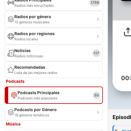
1756
Radios más escuchadas
Radios por género
15 géneros musicales
Radios por regiones
Radios locales
Noticias
117
Radios noticiosas
Recomendadas
Lista de las mejores radios
00
Podcasts
Podcasts Principales
50
Podcasts más populares
Podcasts por Género
18 géneros temáticos
Episod
Música