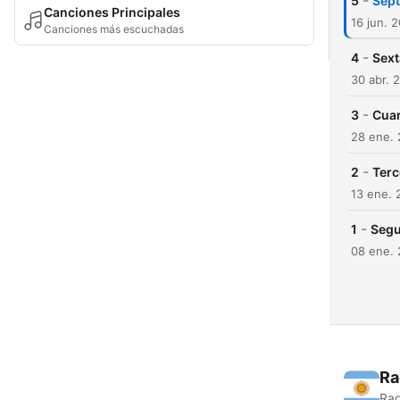
-
5
Sép
Canciones Principales
16 jun. 
Canciones más escuchadas
-
4
Sext
30 abr. 
-
3
Cuar
28 ene.
-
2
Terc
13 ene. 
-
1
Segu
08 ene.
Ra
Rad