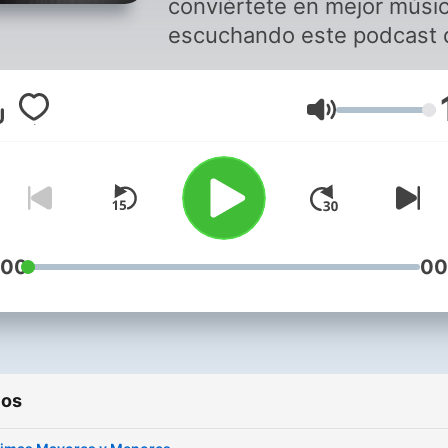
conviértete en mejor músi
escuchando este podcast 
entrenamiento auditivo.
Volumen
:00
00
ios