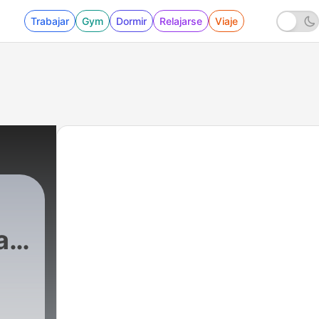
Trabajar
Gym
Dormir
Relajarse
Viaje
a