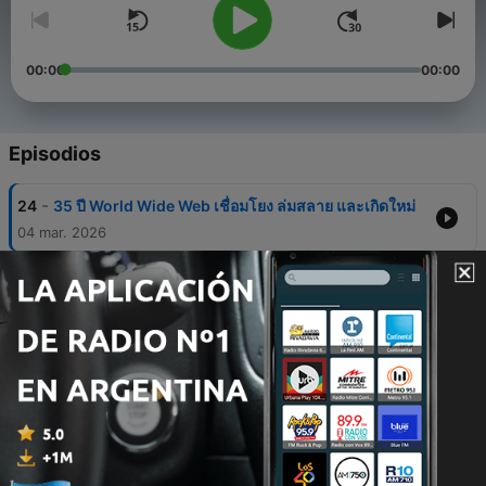
00:00
00:00
Episodios
-
24
35 ปี World Wide Web เชื่อมโยง ล่มสลาย และเกิดใหม่
04 mar. 2026
-
23
Larry Ellison ผู้ทำให้ Oracle Cloud กุมลมหายใจของ AI
โลก #TheHitechHeritage (Ep.13)
12 feb. 2026
-
22
Jeff Bezos ลงทุนในสิ่งที่ 'ไม่เปลี่ยนแปลง' เพื่อสร้างความ
มั่งคั่งที่ไม่มีวันตาย #TheHitechHeritage (Ep.12)
11 feb. 2026
-
21
Elon Musk มหาเศรษฐีผู้อยู่เหนือกฏและความคาดหมาย
#HitechHeritage (Ep.11)