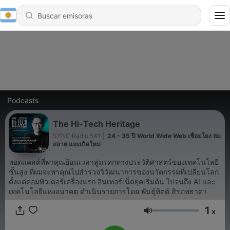
Podcasts
The Hi-Tech Heritage
SYNC Radio 541
|
24 - 35 ปี World Wide Web เชื่อมโยง ล่ม
สลาย และเกิดใหม่
พอดแคสต์ที่พาคุณย้อนเวลาสู่มรดกทางประวัติศาสตร์ของเทคโนโลยี
ชั้นสูง ที่ผมจะพาคุณไปสำรวจวิวัฒนาการของนวัตกรรมที่เปลี่ยนโลก
ตั้งแต่คอมพิวเตอร์เครื่องแรก อินเทอร์เน็ตยุคเริ่มต้น ไปจนถึง AI และ
เทคโนโลยีแห่งอนาคต ดำเนินรายการโดย พันธุ์ทิตต์ สิรภพธาดา
1
x
Volumen