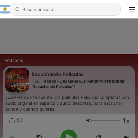
Podcasts
Escuchando Peliculas
Iñaki
|
63690 - ¡UN MENSAJE IMPORTANTE SOBRE
"Escuchando Películas"!
¿Quieres que te cuente una película? Películas completas con
audio original en español y audio descritas, para escuchar
donde y cuando quieras.
1
x
Volumen