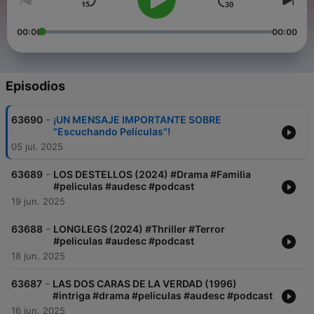
00:00
00:00
Episodios
-
63690
¡UN MENSAJE IMPORTANTE SOBRE
"Escuchando Películas"!
05 jul. 2025
-
63689
LOS DESTELLOS (2024) #Drama #Familia
#peliculas #audesc #podcast
19 jun. 2025
-
63688
LONGLEGS (2024) #Thriller #Terror
#peliculas #audesc #podcast
18 jun. 2025
-
63687
LAS DOS CARAS DE LA VERDAD (1996)
#intriga #drama #peliculas #audesc #podcast
16 jun. 2025