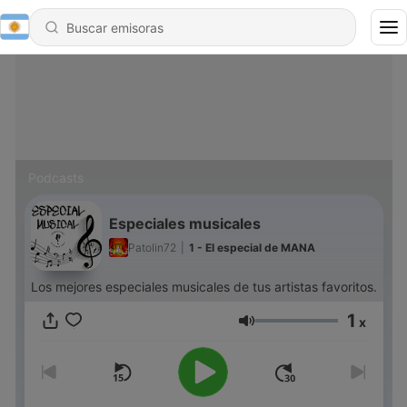
Podcasts
Especiales musicales
Patolin72
|
1 - El especial de MANA
Los mejores especiales musicales de tus artistas favoritos.
1
x
Volumen