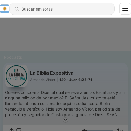
Podcasts
La Biblia Expositiva
Armando Víctor
|
140 - Juan 6:25-71
Quieres conocer a Dios tal cual se revela en las Escrituras y sin
ninguna religión de por medio? El Señor Jesucristo te está
llamando, atiende su llamado; aquí estudiamos la Biblia
versículo a versículo. Hola soy Armando Víctor, periodista de
profesión y seguidor de Cristo por la gracia de Dios. ¡SEAN
USTEDES BIENVENIDOS! Cada miércoles un nuevo capítulo.
1