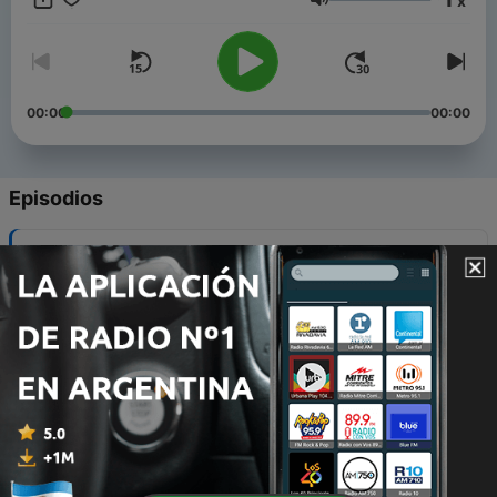
x
Volumen
00:00
00:00
Episodios
-
140
Juan 6:25-71
08 jun. 2026
-
139
Juan 6:1-24
08 jun. 2026
-
138
Juan 5 Exposición Jóvenes
24 mayo 2026
-
137
Juan 5:30-46
18 mayo 2026