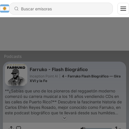
Podcasts
Farruko - Flash Biográfico
Inception Point AI
|
4 - Farruko Flash Biográfico — Gira
XVI y la Fe
**¿Sabías que uno de los pioneros del reggaetón moderno
comenzó su carrera musical a los 16 años vendiendo CDs en
las calles de Puerto Rico?** Descubre la fascinante historia de
Carlos Efrén Reyes Rosado, mejor conocido como Farruko, en
este podcast biográfico que te llevará desde sus humildes
inicios en Bayamón hasta convertirse en una superestrella
mundial del género urbano. Conoce los momentos clave que
1