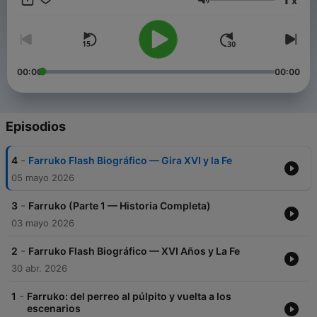
x
definieron su trayectoria: desde sus primeras colaboraciones
Volumen
con Daddy Yankee y Don Omar, hasta su transformación
espiritual que marcó un antes y después en su música.
Exploramos su evolución artística a través de álbumes icónicos
como "El Talento Del Bloque" y "Gangalee", su incursión en el
trap latino, y cómo logró fusionar el reggaetón tradicional con
00:00
00:00
sonidos innovadores que conquistaron las listas
internacionales. Analizamos sus controversias, su reinvención
personal y su impacto en la música latina contemporánea. Una
narrativa completa sobre el artista que redefinió los límit This
Episodios
content was created in partnership and with the help of
Artificial Intelligence AI.
-
4
Farruko Flash Biográfico — Gira XVI y la Fe
05 mayo 2026
-
3
Farruko (Parte 1 — Historia Completa)
03 mayo 2026
-
2
Farruko Flash Biográfico — XVI Años y La Fe
30 abr. 2026
-
1
Farruko: del perreo al púlpito y vuelta a los
escenarios