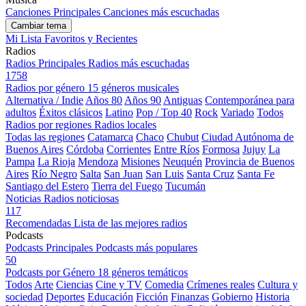
Canciones Principales
Canciones más escuchadas
Cambiar tema
Mi Lista
Favoritos y Recientes
Radios
Radios Principales
Radios más escuchadas
1758
Radios por género
15 géneros musicales
Alternativa / Indie
Años 80
Años 90
Antiguas
Contemporánea para
adultos
Éxitos clásicos
Latino
Pop / Top 40
Rock
Variado
Todos
Radios por regiones
Radios locales
Todas las regiones
Catamarca
Chaco
Chubut
Ciudad Autónoma de
Buenos Aires
Córdoba
Corrientes
Entre Ríos
Formosa
Jujuy
La
Pampa
La Rioja
Mendoza
Misiones
Neuquén
Provincia de Buenos
Aires
Río Negro
Salta
San Juan
San Luis
Santa Cruz
Santa Fe
Santiago del Estero
Tierra del Fuego
Tucumán
Noticias
Radios noticiosas
117
Recomendadas
Lista de las mejores radios
Podcasts
Podcasts Principales
Podcasts más populares
50
Podcasts por Género
18 géneros temáticos
Todos
Arte
Ciencias
Cine y TV
Comedia
Crímenes reales
Cultura y
sociedad
Deportes
Educación
Ficción
Finanzas
Gobierno
Historia