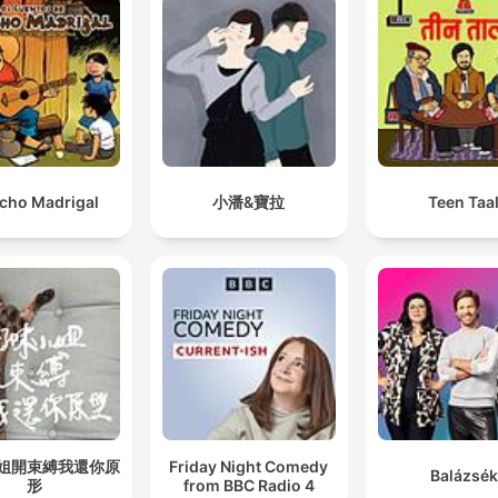
cho Madrigal
小潘&寶拉
Teen Taa
姐開束縛我還你原
Friday Night Comedy
Balázsék
形
from BBC Radio 4