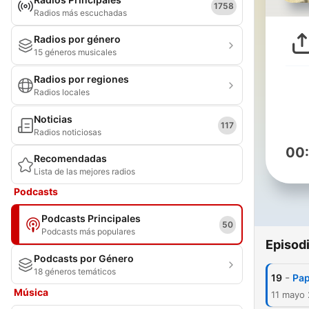
1758
Radios más escuchadas
Radios por género
15 géneros musicales
Radios por regiones
Radios locales
Noticias
117
Radios noticiosas
00
Recomendadas
Lista de las mejores radios
Podcasts
Podcasts Principales
50
Podcasts más populares
Episod
Podcasts por Género
18 géneros temáticos
-
19
Pap
Música
11 mayo