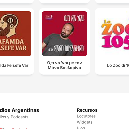
Ό,τι να 'ναι με τον
da Felsefe Var
Lo Zoo di 
Μάνο Βουλαρίνο
dios Argentinas
Recursos
Locutores
ios y Podcasts
Widgets
Blog