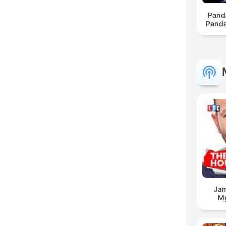
Pand
Panda
Jam
My