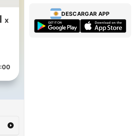
DESCARGAR APP
1
x
:00