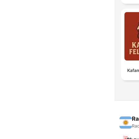
Kafam
Ra
Rad