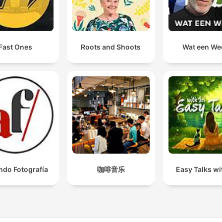
Fast Ones
Roots and Shoots
Wat een We
ndo Fotografía
咖啡音乐
Easy Talks wit