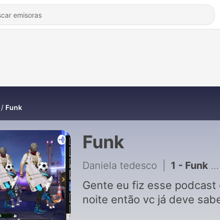
Funk
Funk
Daniela tedesco
|
1 - Funk (Trailer)
Gente eu fiz esse podcast
noite então vc já deve sab