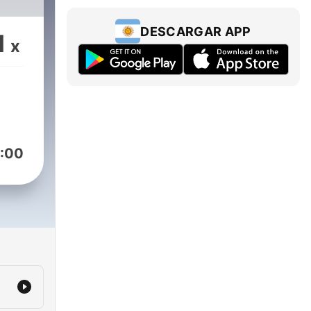
DESCARGAR APP
1
x
:00