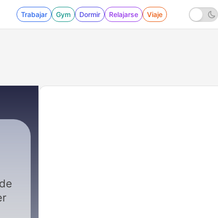
Trabajar
Gym
Dormir
Relajarse
Viaje
 de
er