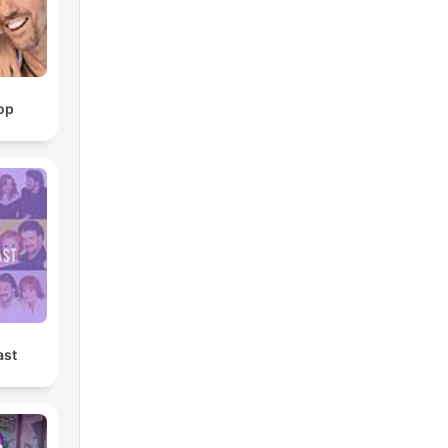
op
ast