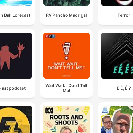
n Ball Lorecast
RV Pancho Madrigal
Terror
Wait Wait... Don't Tell
last podcast
E É, É ?
Me!