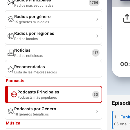
1756
Radios más escuchadas
Radios por género
15 géneros musicales
Radios por regiones
Radios locales
Noticias
117
Radios noticiosas
00
Recomendadas
Lista de las mejores radios
Podcasts
Podcasts Principales
50
Podcasts más populares
Episod
Podcasts por Género
18 géneros temáticos
-
1
Funk
Música
06 ene. 