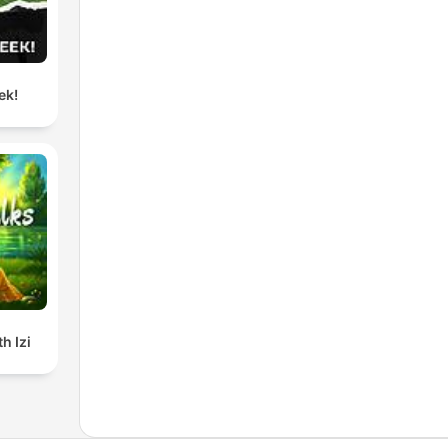
ek!
h Izi