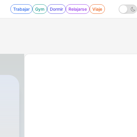
Trabajar
Gym
Dormir
Relajarse
Viaje
ZA
|
1 - Fútbol.