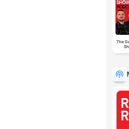
The Go
Sh