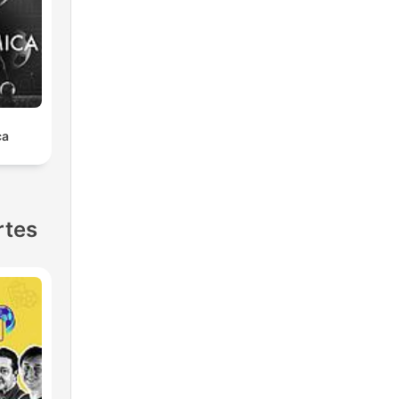
ca
rtes