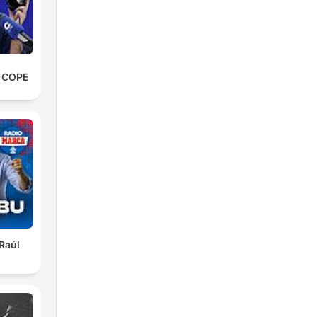
e COPE
 Raúl