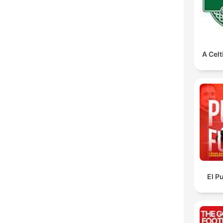
A Celt
El P