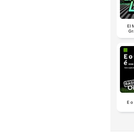
El 
Gr
E o