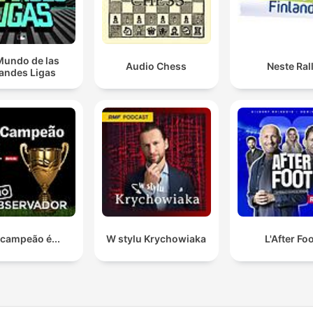
Mundo de las
Audio Chess
Neste Rall
andes Ligas
 campeão é...
W stylu Krychowiaka
L'After Fo