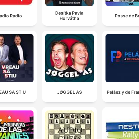
Desítka Pavla
adio Radio
Posse de B
Horvátha
EAU SĂ ȘTIU
JØGGEL AS
Peláez y de Fr