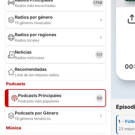
1758
Radios más escuchadas
Radios por género
15 géneros musicales
Radios por regiones
Radios locales
Noticias
117
Radios noticiosas
00
Recomendadas
Lista de las mejores radios
Podcasts
Podcasts Principales
50
Podcasts más populares
Episod
Podcasts por Género
18 géneros temáticos
-
1
Fútb
Música
23 mayo