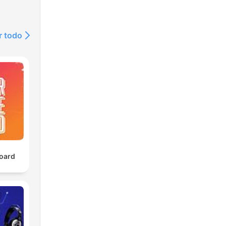
r todo
oard