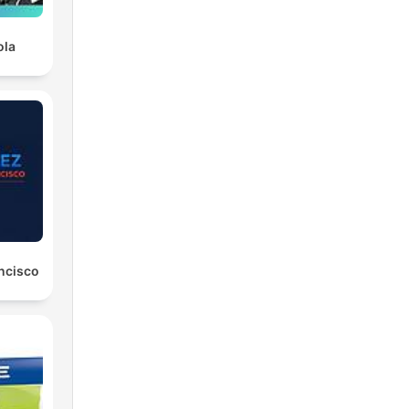
ola
ancisco