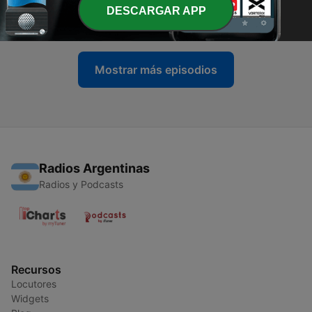
-
5
Rudi Flores- Taquito Militar - Gardel era francés
DESCARGAR APP
24 mayo 2017
Mostrar más episodios
Radios Argentinas
Radios y Podcasts
Recursos
Locutores
Widgets