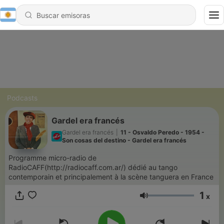
Podcasts
Gardel era francés
Gardel era francés
|
11 - Osvaldo Peredo - 1954 -
Son cosas del destino - Gardel era francés
Programme micro-radio de
RadioCAFF(http://radiocaff.com.ar/) dédié au tango
contemporain et principalement à la scène tanguera en France
1
x
Volumen