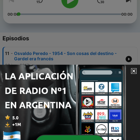
00:00
00:00
Episodios
-
11
Osvaldo Peredo - 1954 - Son cosas del destino -
Gardel era francés
03 jun. 2017
-
10
Cuarteto Lunares - Quinquela - Gardel era francés
03 jul. 2017
-
8
Machine à écrire - Dictionnaire passionné du tango
24 mayo 2017
-
7
Orquesta Silbando - Que nadie sepa mi sufrir -
Gardel era francés
28 mayo 2017