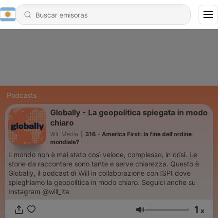
Podcasts
Globally - La geopolitica spiegata in modo
chiaro
Will Media
|
316 - America First: la fine dell'ordine
mondiale?
Il mondo non è mai stato così veloce, complesso, in crisi. Le
storie da raccontare sono tante e serve chiarezza. Questo è
Globally, il podcast di Will in collaborazione con ISPI dove
spieghiamo la geopolitica in modo chiaro. Seguici anche su
Instagram @will_ita
1
x
Volumen