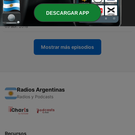
18 abr. 2018
DESCARGAR APP
-
10
Dejalo Correr 3 Mix @ Dj Gonzalo Obando.
03 abr. 2018
Mostrar más episodios
Radios Argentinas
Radios y Podcasts
Recursos