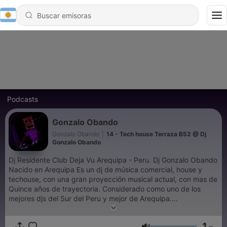
Podcasts
Gonzalo Obando
Gonzalo Obando
|
14 - Tech house Terraza B52 @ Dj
Gonzalo Obando
Dj Residente Club Deja Vu Arequipa - Peru. Dj Gonzalo Obando
Nacido en Arequipa Es un dj de música comercial, house y
techouse, con una gran proyección musical actual, con mas de
Quince años de trayectoria. Considerado como uno de los
mejores djs del Sur del Peru y mejor de Arequipa.
compartiendo cabina con grandes djs Nacionales e
Interenacionales, actualmente siendo el Principal Residente del
1